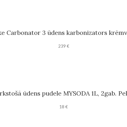
ke Carbonator 3 ūdens karbonizators krēmv
239
€
rkstošā ūdens pudele MYSODA 1L, 2gab. Pe
18
€