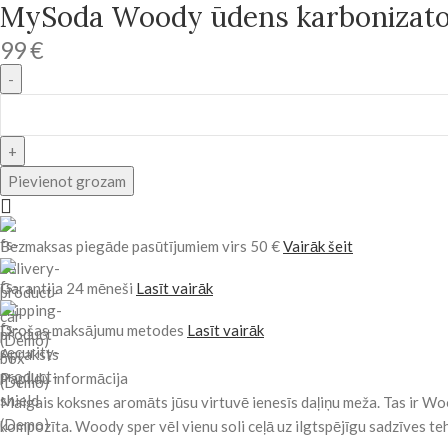
MySoda Woody ūdens karbonizato
99
€
Pievienot grozam
Bezmaksas piegāde pasūtījumiem virs 50 €
Vairāk šeit
Garantija 24 mēneši
Lasīt vairāk
Drošas maksājumu metodes
Lasīt vairāk
Apraksts
Papildu informācija
Maigais koksnes aromāts jūsu virtuvē ienesīs daļiņu meža. Tas ir Wo
kompozīta. Woody sper vēl vienu soli ceļā uz ilgtspējīgu sadzīves te