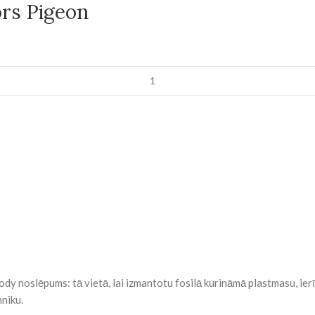
rs Pigeon
ody noslēpums: tā vietā, lai izmantotu fosilā kurināmā plastmasu, i
hniku.