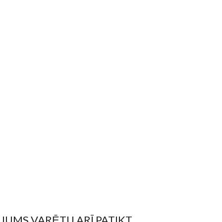
JUMS VARĒTU ARĪ PATIKT