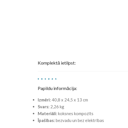
Komplektā ietilpst:
Papildu informācija:
Izmēri:
40,8 x 24,5 x 13 cm
Svars:
2,26 kg
Materiāli:
koksnes kompozīts
Īpašības:
bezvadu un bez elektrības