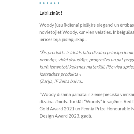
Labi zināt !
Woody jūsu ikdienai piešķirs eleganci un ērtības
novietojiet Woody, kur vien vēlaties. Ir beigušās
ierīces bija jāslēpj skapī.
“Šis produkts ir ideāls laba dizaina principu iemie
noderīgs, videi draudzīgs, progresīvs un pat pro
kurā izmantoti koksnes materiāli. Pēc visa spri
izstrādāts produkts -.
(Žūrija, iF Zelta balva).
“Woody dizaina pamatā ir ziemeļnieciskā vienkār
dizaina zīmols. Turklāt “Woody” ir saņēmis Red
Gold Award 2021 un Fennia Prize Honourable M
Design Award 2023. gadā.