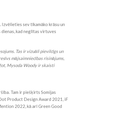
. Izvēlieties sev tīkamāko krāsu un
 dienas, kad neglītas virtuves
sojums. Tas ir vizuāli pievilcīgs un
gresīvs mājsaimniecības risinājums,
ežot, Mysoda Woody ir skaisti
šība. Tam ir piešķirts Somijas
 Dot Product Design Award 2021, iF
ention 2022, kā arī Green Good