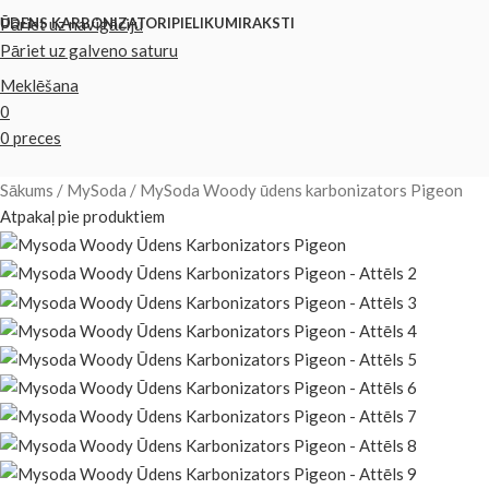
Pāriet uz navigāciju
ŪDENS KARBONIZATORI
PIELIKUMI
RAKSTI
Pāriet uz galveno saturu
Meklēšana
0
0
preces
Sākums
MySoda
MySoda Woody ūdens karbonizators Pigeon
Atpakaļ pie produktiem