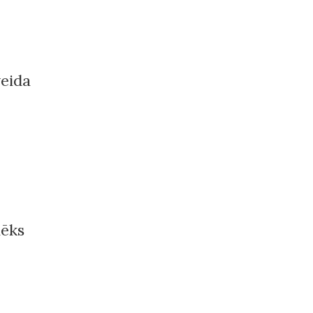
eida
lēks