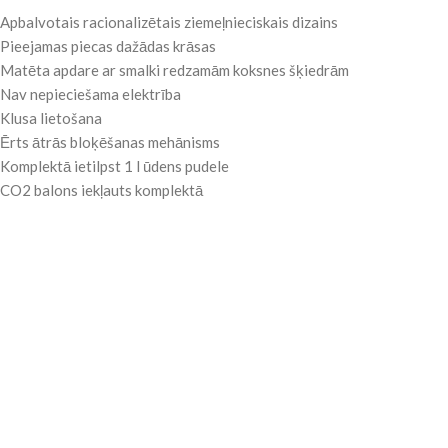
Apbalvotais racionalizētais ziemeļnieciskais dizains
Pieejamas piecas dažādas krāsas
Matēta apdare ar smalki redzamām koksnes šķiedrām
Nav nepieciešama elektrība
Klusa lietošana
Ērts ātrās bloķēšanas mehānisms
Komplektā ietilpst 1 l ūdens pudele
CO2 balons iekļauts komplektā