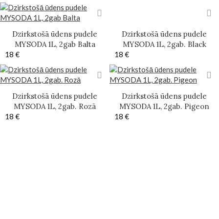
Dzirkstošā ūdens pudele
Dzirkstošā ūdens pudele
MYSODA 1L, 2gab Balta
MYSODA 1L, 2gab. Black
18
€
18
€
Dzirkstošā ūdens pudele
Dzirkstošā ūdens pudele
MYSODA 1L, 2gab. Rozā
MYSODA 1L, 2gab. Pigeon
18
€
18
€