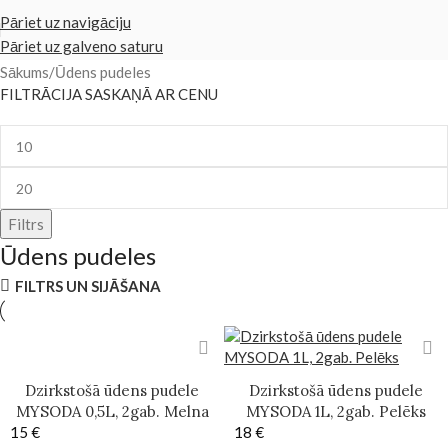
Pāriet uz navigāciju
Pāriet uz galveno saturu
Sākums
Ūdens pudeles
FILTRĀCIJA SASKAŅĀ AR CENU
Filtrs
Ūdens pudeles
FILTRS UN SIJĀŠANA
Dzirkstošā ūdens pudele
Dzirkstošā ūdens pudele
MYSODA 0,5L, 2gab. Melna
MYSODA 1L, 2gab. Pelēks
15
€
18
€