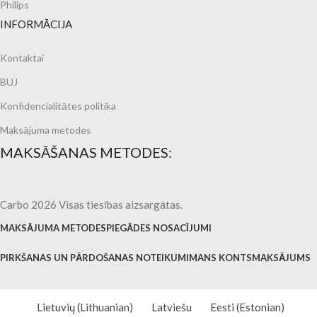
Philips
INFORMĀCIJA
Kontaktai
BUJ
Konfidencialitātes politika
Maksājuma metodes
MAKSĀŠANAS METODES:
Carbo 2026 Visas tiesības aizsargātas.
MAKSĀJUMA METODES
PIEGĀDES NOSACĪJUMI
PIRKŠANAS UN PĀRDOŠANAS NOTEIKUMI
MANS KONTS
MAKSĀJUMS
Lietuvių
(
Lithuanian
)
Latviešu
Eesti
(
Estonian
)