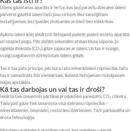
Kas tas īsti ir?
Ūdens gāzēšanas aparāts ir ierīce, kas ļauj parastu dzeramo ūdeni
pārvērst gāzētā ūdenī tieši jūsu virtuvē. Bez sarežģītiem
iestatījumiem, bez īpašām zināšanām un bieži bez elektrības.
Aukstu ūdeni ielej atkārtoti lietojamā pudelē, pudeli ievieto aparātā
un nospiež pogu. Pēc dažām sekundēm atskan klusa sūpoņa, jo
oglekļa dioksīda (CO₂) gāze sajaucas ar ūdeni. Un tas ir svaigs,
svaigi pagatavots dzirkstošais ūdens glāzē.
Tas ir tas pats princips, pēc kura ražo minerālūdeni rūpniecībā, taču
tas ir samazināts līdz vienkāršam, ikdienā lietojamam risinājumam
mājas apstākļos.
Kā tas darbojas un vai tas ir droši?
Iekārtā tiek izmantots pārtikas produktiem paredzēts CO₂ cilindrs.
Tāda pati gāze tiek izmantota visā dzērienu rūpniecībā –
minerālūdenim, limonādei, restorānu dzērieniem. Tā ir pārbaudīta un
droša tehnoloģija.
Mūsdienu mašīnām ir drošības vārsti, kas spiedienu regulē