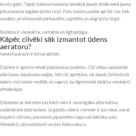
esošo gāzi. Tāpēc balona nomaiņa izmaksā daudz lētāk nekā jauna
pilna balona iegāde pirmo reizi. Pats balons paliek apritē: tas tiek
savākts, profesionāli pārbaudīts, uzpildīts un atgriezts tirgū.
Sistēma ir vienkārša, rentabla un ilgtspējīga.
Kāpēc cilvēki sāk izmantot ūdens
aeratoru?
Iemesli parasti ir ļoti praktiski.
Dažiem ir apnicis nēsāt plastmasas pudeles. Citi vēlas samazināt
atkritumu daudzumu mājās. Vēl citi aprēķina, cik daudz dzirkstošā
ūdens viņi izdzer nedēļā, un saprot, ka ilgtermiņā iekārta vienkārši
atmaksājas.
Ģimenēm ar bērniem tas bieži vien ir veselīgāka alternatīva
saldinātiem dzērieniem. Ja gāzēts ūdens vienmēr ir pa rokai, varat
izspiest citronu, pievienot piparmētru lapu vai dabisku sulu.
Vienkārši, atsvaidzinoši un bez lieka cukura.