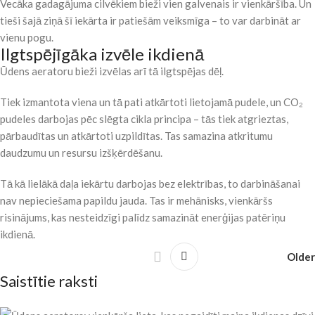
Vecāka gadagājuma cilvēkiem bieži vien galvenais ir vienkāršība. Un
tieši šajā ziņā šī iekārta ir patiešām veiksmīga – to var darbināt ar
vienu pogu.
Ilgtspējīgāka izvēle ikdienā
Ūdens aeratoru bieži izvēlas arī tā ilgtspējas dēļ.
Tiek izmantota viena un tā pati atkārtoti lietojamā pudele, un CO₂
pudeles darbojas pēc slēgta cikla principa – tās tiek atgrieztas,
pārbaudītas un atkārtoti uzpildītas. Tas samazina atkritumu
daudzumu un resursu izšķērdēšanu.
Tā kā lielākā daļa iekārtu darbojas bez elektrības, to darbināšanai
nav nepieciešama papildu jauda. Tas ir mehānisks, vienkāršs
risinājums, kas nesteidzīgi palīdz samazināt enerģijas patēriņu
ikdienā.
Older
Saistītie raksti