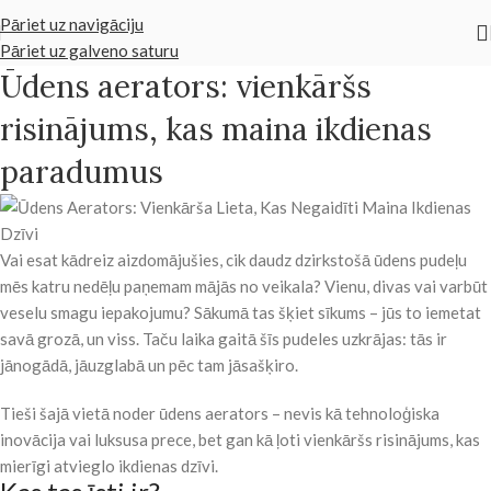
Pāriet uz navigāciju
Pāriet uz galveno saturu
Ūdens aerators: vienkāršs
risinājums, kas maina ikdienas
paradumus
Vai esat kādreiz aizdomājušies, cik daudz dzirkstošā ūdens pudeļu
mēs katru nedēļu paņemam mājās no veikala? Vienu, divas vai varbūt
veselu smagu iepakojumu? Sākumā tas šķiet sīkums – jūs to iemetat
savā grozā, un viss. Taču laika gaitā šīs pudeles uzkrājas: tās ir
jānogādā, jāuzglabā un pēc tam jāsašķiro.
Tieši šajā vietā noder ūdens aerators – nevis kā tehnoloģiska
inovācija vai luksusa prece, bet gan kā ļoti vienkāršs risinājums, kas
mierīgi atvieglo ikdienas dzīvi.