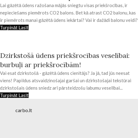
Lai gāzētā ūdens ražošana mājās sniegtu visas priekšrocības, ir
nepieciešams piemērots CO2 balons. Bet kā atrast CO2 balonu, kas
ir piemērots manai gāzētā ūdens iekārtai? Vai ir dažādi balonu veidi?
Turpināt Lasīt
Dzirkstošā ūdens priekšrocības veselībai:
burbuļi ar priekšrocībām!
Vai esat dzirkstošā - gāzētā ūdens cienītājs? Ja jā, tad jūs neesat
viens! Papildus atsvaidzinošajai garšai un dzirkstošajai tekstūrai
dzirkstošais ūdens sniedz arī pārsteidzošu labumu veselībai...
Turpināt Lasīt
carbo.lt