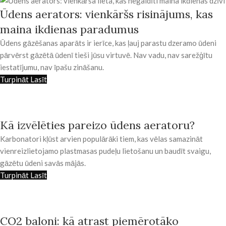
Ūdens aerators: vienkāršs risinājums, kas
maina ikdienas paradumus
Ūdens gāzēšanas aparāts ir ierīce, kas ļauj parastu dzeramo ūdeni
pārvērst gāzētā ūdenī tieši jūsu virtuvē. Nav vadu, nav sarežģītu
iestatījumu, nav īpašu zināšanu.
Turpināt Lasīt
Kā izvēlēties pareizo ūdens aeratoru?
Karbonatori kļūst arvien populārāki tiem, kas vēlas samazināt
vienreizlietojamo plastmasas pudeļu lietošanu un baudīt svaigu,
gāzētu ūdeni savās mājās.
Turpināt Lasīt
CO2 baloni: kā atrast piemērotāko