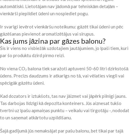
automātiski. Lietotājam nav jādomā par tehniskām detaļām –
vienkārši piepildiet ūdeni un nospiediet pogu.
Ir svarīgi ievērot vienkāršu noteikumu: gāzēt tikai ūdeni un pēc
gāzēšanas pievienot aromatizētājus vai sīrupus.
Kas jums jāzina par gāzes balonu?
Šis ir viens no visbiežāk uzdotajiem jautājumiem, jo īpaši tiem, kuri
par šo produktu dzird pirmo reizi.
No viena CO₂ balona tiek saražoti aptuveni 50-60 litri dzirkstošā
ūdens. Precīzs daudzums ir atkarīgs no tā, vai vēlaties viegli vai
spēcīgāk gāzētu ūdeni.
Kad dozators ir iztukšots, tas nav jāizmet vai jāpērk pilnīgi jauns.
Tas darbojas līdzīgi kā depozīta konteiners. Jūs aiznesat tukšo
tvertni uz īpašu apmaiņas punktu – veikalu vai tirgotāju -, nododat
to un saņemat atkārtotu uzpildīšanu.
Šajā gadījumā jūs nemaksājat par pašu balonu, bet tikai par tajā