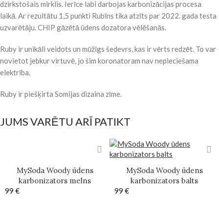
dzirkstošais mirklis. Ierīce labi darbojas karbonizācijas procesa
laikā. Ar rezultātu 1,5 punkti Rubīns tika atzīts par 2022. gada testa
uzvarētāju. CHIP gāzētā ūdens dozatora vēlēšanās.
Ruby ir unikāli veidots un mūžīgs šedevrs, kas ir vērts redzēt. To var
novietot jebkur virtuvē, jo šim koronatoram nav nepieciešama
elektrība.
Ruby ir piešķirta Somijas dizaina zīme.
JUMS VARĒTU ARĪ PATIKT
MySoda Woody ūdens
MySoda Woody ūdens
karbonizators melns
karbonizators balts
99
€
99
€