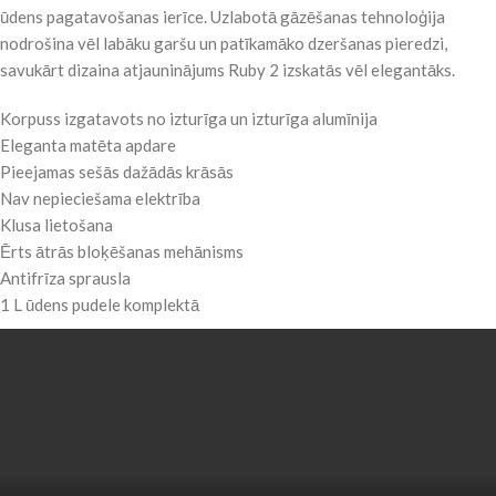
ūdens pagatavošanas ierīce. Uzlabotā gāzēšanas tehnoloģija
nodrošina vēl labāku garšu un patīkamāko dzeršanas pieredzi,
savukārt dizaina atjauninājums Ruby 2 izskatās vēl elegantāks.
Korpuss izgatavots no izturīga un izturīga alumīnija
Eleganta matēta apdare
Pieejamas sešās dažādās krāsās
Nav nepieciešama elektrība
Klusa lietošana
Ērts ātrās bloķēšanas mehānisms
Antifrīza sprausla
1 L ūdens pudele komplektā