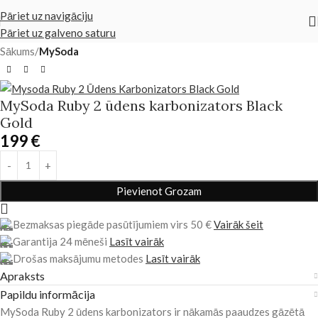
Pāriet uz navigāciju
Pāriet uz galveno saturu
Sākums
MySoda
MySoda Ruby 2 ūdens karbonizators Black
Gold
199
€
Pievienot Grozam
Bezmaksas piegāde pasūtījumiem virs 50 €
Vairāk šeit
Garantija 24 mēneši
Lasīt vairāk
Drošas maksājumu metodes
Lasīt vairāk
Apraksts
Papildu informācija
MySoda Ruby 2 ūdens karbonizators ir nākamās paaudzes gāzētā