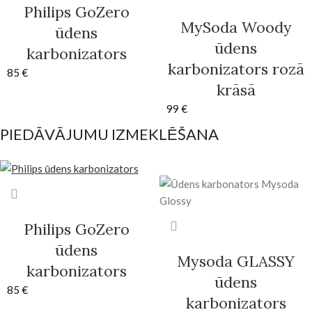
Philips GoZero
MySoda Woody
ūdens
ūdens
karbonizators
karbonizators rozā
85
€
krāsā
99
€
PIEDĀVĀJUMU IZMEKLĒŠANA
Philips GoZero
ūdens
Mysoda GLASSY
karbonizators
ūdens
85
€
karbonizators