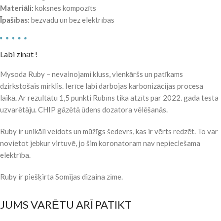
Materiāli:
koksnes kompozīts
Īpašības:
bezvadu un bez elektrības
Labi zināt !
Mysoda Ruby – nevainojami kluss, vienkāršs un patīkams
dzirkstošais mirklis. Ierīce labi darbojas karbonizācijas procesa
laikā. Ar rezultātu 1,5 punkti Rubīns tika atzīts par 2022. gada testa
uzvarētāju. CHIP gāzētā ūdens dozatora vēlēšanās.
Ruby ir unikāli veidots un mūžīgs šedevrs, kas ir vērts redzēt. To var
novietot jebkur virtuvē, jo šim koronatoram nav nepieciešama
elektrība.
Ruby ir piešķirta Somijas dizaina zīme.
JUMS VARĒTU ARĪ PATIKT