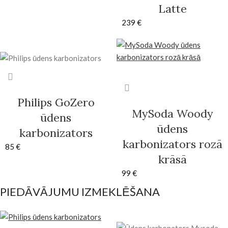
Latte
239
€
Philips GoZero
MySoda Woody
ūdens
ūdens
karbonizators
karbonizators rozā
85
€
krāsā
99
€
PIEDĀVĀJUMU IZMEKLĒŠANA