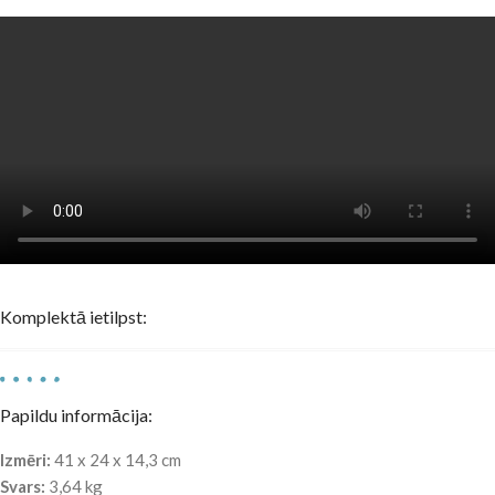
Komplektā ietilpst:
Papildu informācija:
Izmēri:
41 x 24 x 14,3 cm
Svars:
3,64 kg