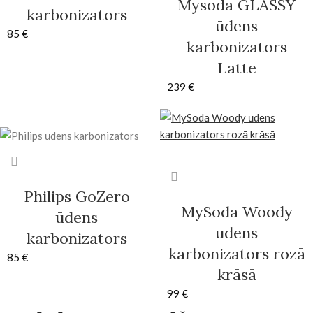
Mysoda GLASSY
karbonizators
ūdens
85
€
karbonizators
Latte
239
€
Philips GoZero
MySoda Woody
ūdens
ūdens
karbonizators
karbonizators rozā
85
€
krāsā
99
€