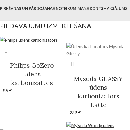
PIRKŠANAS UN PĀRDOŠANAS NOTEIKUMI
MANS KONTS
MAKSĀJUMS
PIEDĀVĀJUMU IZMEKLĒŠANA
Philips GoZero
ūdens
Mysoda GLASSY
karbonizators
ūdens
85
€
karbonizators
Latte
239
€