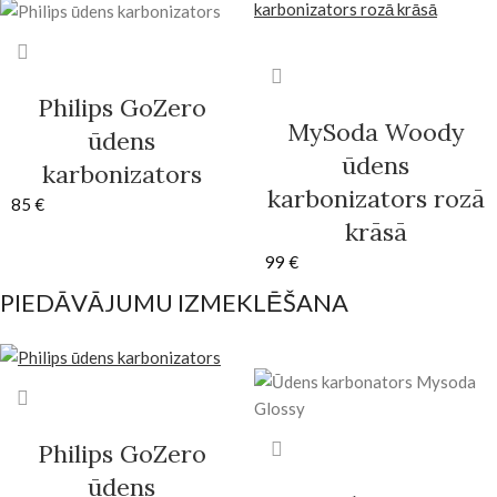
Philips GoZero
MySoda Woody
ūdens
ūdens
karbonizators
karbonizators rozā
85
€
krāsā
99
€
PIEDĀVĀJUMU IZMEKLĒŠANA
Philips GoZero
ūdens