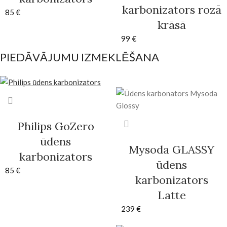
karbonizators rozā
85
€
krāsā
99
€
PIEDĀVĀJUMU IZMEKLĒŠANA
Philips GoZero
ūdens
Mysoda GLASSY
karbonizators
ūdens
85
€
karbonizators
Latte
239
€