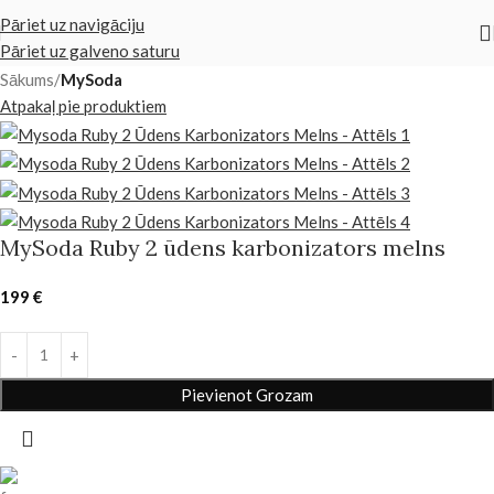
Pāriet uz navigāciju
Pāriet uz galveno saturu
Sākums
MySoda
Atpakaļ pie produktiem
MySoda Ruby 2 ūdens karbonizators melns
199
€
Pievienot Grozam