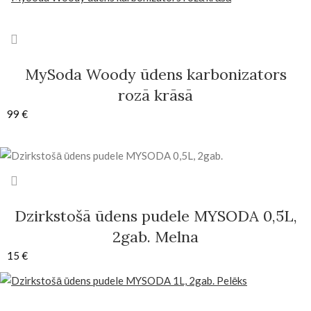
MySoda Woody ūdens karbonizators
rozā krāsā
99
€
Dzirkstošā ūdens pudele MYSODA 0,5L,
2gab. Melna
15
€