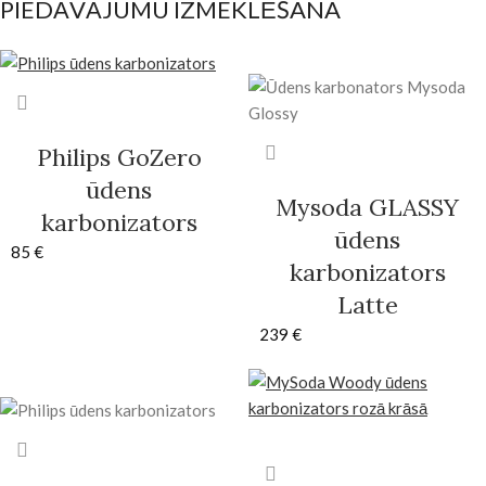
PIEDĀVĀJUMU IZMEKLĒŠANA
Philips GoZero
ūdens
Mysoda GLASSY
karbonizators
ūdens
85
€
karbonizators
Latte
239
€