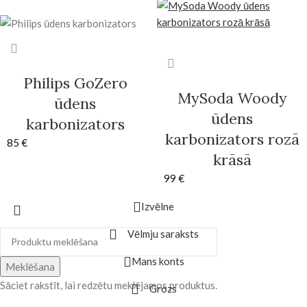
Philips GoZero
MySoda Woody
ūdens
ūdens
karbonizators
karbonizators rozā
85
€
krāsā
99
€
Izvēlne
Vēlmju saraksts
Mans konts
Meklēšana
Sāciet rakstīt, lai redzētu meklējamos produktus.
Grozs