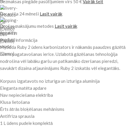
Bezmaksas piegāde pasūtījumiem virs 50 €
Vairāk šeit
Garantija 24 mēneši
Lasīt vairāk
Drošas maksājumu metodes
Lasīt vairāk
Apraksts
Papildu informācija
MySoda Ruby 2 ūdens karbonizators ir nākamās paaudzes gāzētā
ūdens pagatavošanas ierīce. Uzlabotā gāzēšanas tehnoloģija
nodrošina vēl labāku garšu un patīkamāko dzeršanas pieredzi,
savukārt dizaina atjauninājums Ruby 2 izskatās vēl elegantāks.
Korpuss izgatavots no izturīga un izturīga alumīnija
Eleganta matēta apdare
Nav nepieciešama elektrība
Klusa lietošana
Ērts ātrās bloķēšanas mehānisms
Antifrīza sprausla
1 L ūdens pudele komplektā