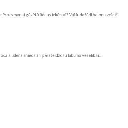
mērots manai gāzētā ūdens iekārtai? Vai ir dažādi balonu veidi?
tošais ūdens sniedz arī pārsteidzošu labumu veselībai...