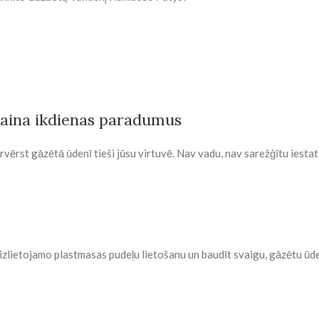
maina ikdienas paradumus
vērst gāzētā ūdenī tieši jūsu virtuvē. Nav vadu, nav sarežģītu iestat
eizlietojamo plastmasas pudeļu lietošanu un baudīt svaigu, gāzētu ūd