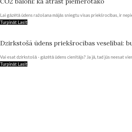
CO2 baloni: kā atrast piemērotāko
Lai gāzētā ūdens ražošana mājās sniegtu visas priekšrocības, ir nep
Turpināt Lasīt
Dzirkstošā ūdens priekšrocības veselībai: b
Vai esat dzirkstošā - gāzētā ūdens cienītājs? Ja jā, tad jūs neesat vi
Turpināt Lasīt