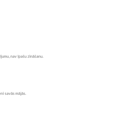
ījumu, nav īpašu zināšanu.
eni savās mājās.