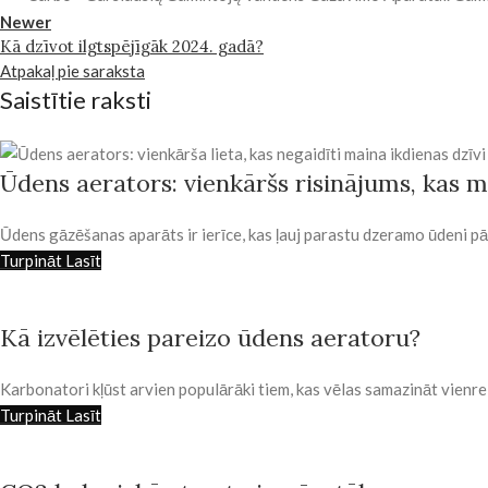
Newer
Kā dzīvot ilgtspējīgāk 2024. gadā?
Atpakaļ pie saraksta
Saistītie raksti
Ūdens aerators: vienkāršs risinājums, kas 
Ūdens gāzēšanas aparāts ir ierīce, kas ļauj parastu dzeramo ūdeni pār
Turpināt Lasīt
Kā izvēlēties pareizo ūdens aeratoru?
Karbonatori kļūst arvien populārāki tiem, kas vēlas samazināt vienr
Turpināt Lasīt