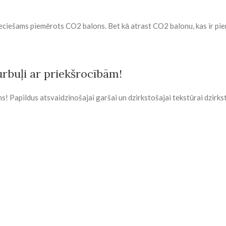
ieciešams piemērots CO2 balons. Bet kā atrast CO2 balonu, kas ir pie
urbuļi ar priekšrocībām!
ens! Papildus atsvaidzinošajai garšai un dzirkstošajai tekstūrai dzirks