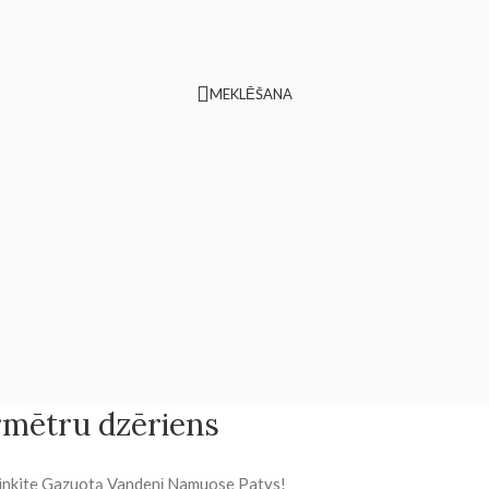
MEKLĒŠANA
rmētru dzēriens