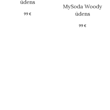
ūdens
MySoda Woody
karbonizators
ūdens
99
€
melns
karbonizators balts
99
€