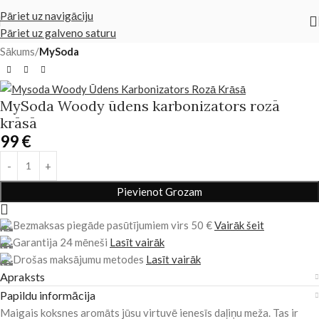
Pāriet uz navigāciju
Pāriet uz galveno saturu
Sākums
MySoda
MySoda Woody ūdens karbonizators rozā
krāsā
99
€
Pievienot Grozam
Bezmaksas piegāde pasūtījumiem virs 50 €
Vairāk šeit
Garantija 24 mēneši
Lasīt vairāk
Drošas maksājumu metodes
Lasīt vairāk
Apraksts
Papildu informācija
Maigais koksnes aromāts jūsu virtuvē ienesīs daļiņu meža. Tas ir