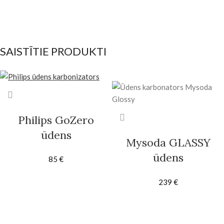
SAISTĪTIE PRODUKTI
Philips GoZero
ūdens
Mysoda GLASSY
karbonizators
ūdens
85
€
karbonizators
239
€
Latte