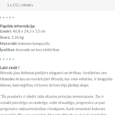
1 x CO₂ cilindrs
Papildu informācija:
Izmēri:
40,8 x 24,5 x 13 cm
Svars:
2,26 kg
Materiāli:
koksnes kompozīts
Īpašības:
bezvadu un bez elektrības
Labi zināt !
Woody jūsu ikdienai piešķirs eleganci un ērtības. Izvēlieties sev
tīkamāko krāsu un novietojiet Woody, kur vien vēlaties. Ir beigušās
dienas, kad neglītas virtuves ierīces bija jāslēpj skapī.
“Šis produkts ir ideāls laba dizaina principu iemiesojums. Tas ir
vizuāli pievilcīgs un noderīgs, videi draudzīgs, progresīvs un pat
progresīvs mājsaimniecības risinājums, kurā izmantoti koksnes
materiāli. Pēc visa spriežot, Mysoda Woody ir skaisti izstrādāts