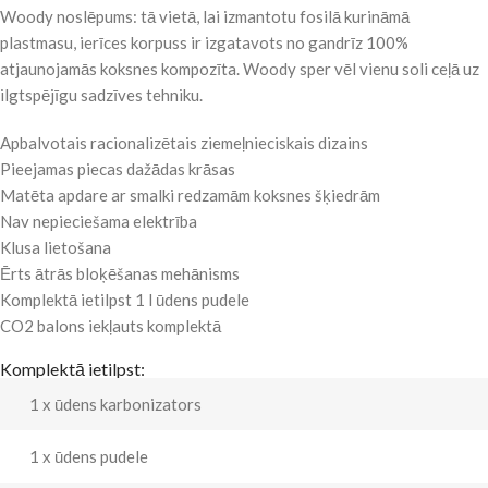
Woody noslēpums: tā vietā, lai izmantotu fosilā kurināmā
plastmasu, ierīces korpuss ir izgatavots no gandrīz 100%
atjaunojamās koksnes kompozīta. Woody sper vēl vienu soli ceļā uz
ilgtspējīgu sadzīves tehniku.
Apbalvotais racionalizētais ziemeļnieciskais dizains
Pieejamas piecas dažādas krāsas
Matēta apdare ar smalki redzamām koksnes šķiedrām
Nav nepieciešama elektrība
Klusa lietošana
Ērts ātrās bloķēšanas mehānisms
Komplektā ietilpst 1 l ūdens pudele
CO2 balons iekļauts komplektā
Komplektā ietilpst:
1 x ūdens karbonizators
1 x ūdens pudele