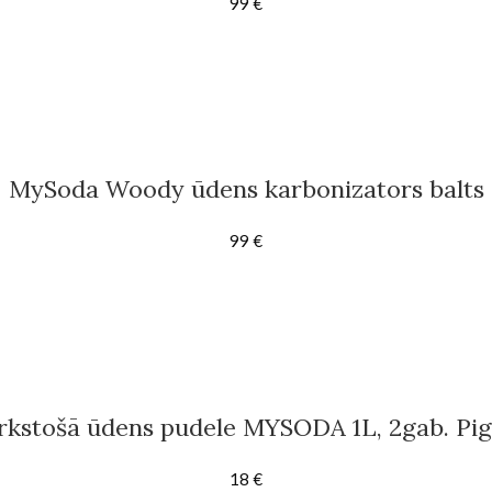
99
€
MySoda Woody ūdens karbonizators balts
99
€
rkstošā ūdens pudele MYSODA 1L, 2gab. Pi
18
€