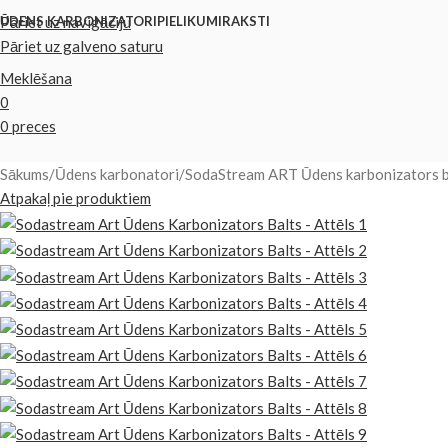
Pāriet uz navigāciju
ŪDENS KARBONIZATORI
PIELIKUMI
RAKSTI
Pāriet uz galveno saturu
Meklēšana
0
0
preces
Sākums
Ūdens karbonatori
SodaStream ART Ūdens karbonizators b
Atpakaļ pie produktiem