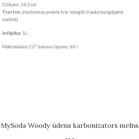
Dziļums: 24,3 cm
Tvertne:
plastmasas pudele (var mazgāt trauku mazgājamā
mašīnā)
Ietilpība:
1L
Maksimālais CO² balona tilpums: 60 l
MySoda Woody ūdens karbonizators melns