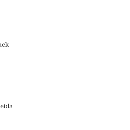
ack
eida