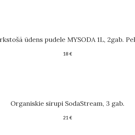
rkstošā ūdens pudele MYSODA 1L, 2gab. Pe
18
€
Organiskie sīrupi SodaStream, 3 gab.
21
€