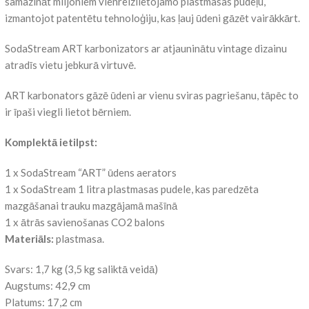
samazināt miljoniem vienreizlietojamo plastmasas pudeļu,
izmantojot patentētu tehnoloģiju, kas ļauj ūdeni gāzēt vairākkārt.
SodaStream ART karbonizators ar atjauninātu vintage dizainu
atradīs vietu jebkurā virtuvē.
ART karbonators gāzē ūdeni ar vienu sviras pagriešanu, tāpēc to
ir īpaši viegli lietot bērniem.
Komplektā ietilpst:
1 x SodaStream “ART” ūdens aerators
1 x SodaStream 1 litra plastmasas pudele, kas paredzēta
mazgāšanai trauku mazgājamā mašīnā
1 x ātrās savienošanas CO2 balons
Materiāls:
plastmasa.
Svars: 1,7 kg (3,5 kg saliktā veidā)
Augstums: 42,9 cm
Platums: 17,2 cm