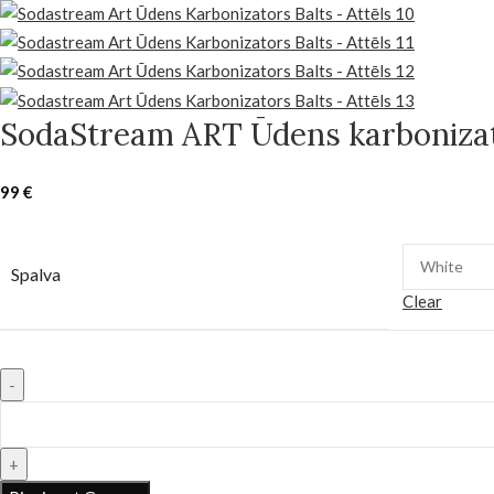
SodaStream ART Ūdens karbonizat
99
€
Spalva
Clear