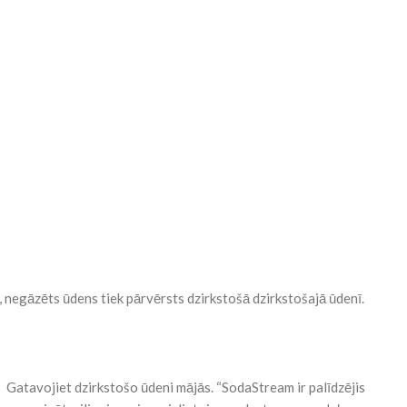
negāzēts ūdens tiek pārvērsts dzirkstošā dzirkstošajā ūdenī.
Gatavojiet dzirkstošo ūdeni mājās. “SodaStream ir palīdzējis