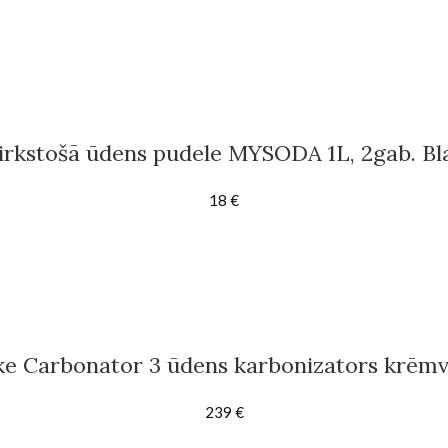
irkstošā ūdens pudele MYSODA 1L, 2gab. Bl
18
€
ke Carbonator 3 ūdens karbonizators krēmv
239
€