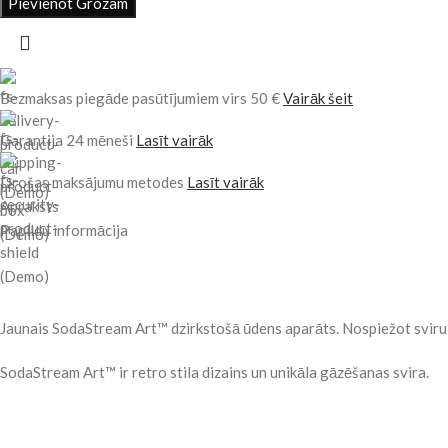
Pievienot Grozam
Bezmaksas piegāde pasūtījumiem virs 50 €
Vairāk šeit
Garantija 24 mēneši
Lasīt vairāk
Drošas maksājumu metodes
Lasīt vairāk
Apraksts
Papildu informācija
Jaunais SodaStream Art™ dzirkstošā ūdens aparāts. Nospiežot sviru, 
SodaStream Art™ ir retro stila dizains un unikāla gāzēšanas svira.